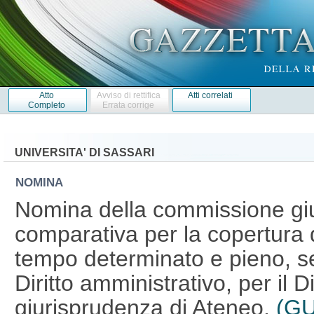
Atto
Avviso di rettifica
Atti correlati
Completo
Errata corrige
UNIVERSITA' DI SASSARI
NOMINA
Nomina della commissione giu
comparativa per la copertura d
tempo determinato e pieno, s
Diritto amministrativo, per il 
giurisprudenza di Ateneo.
(GU