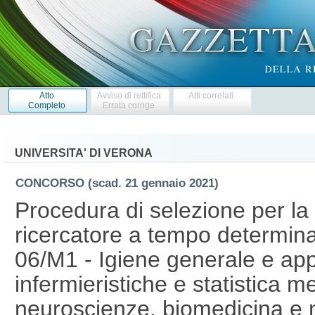
Atto
Avviso di rettifica
Atti correlati
Completo
Errata corrige
UNIVERSITA' DI VERONA
CONCORSO
(scad. 21 gennaio 2021)
Procedura di selezione per la 
ricercatore a tempo determina
06/M1 - Igiene generale e app
infermieristiche e statistica m
neuroscienze, biomedicina e