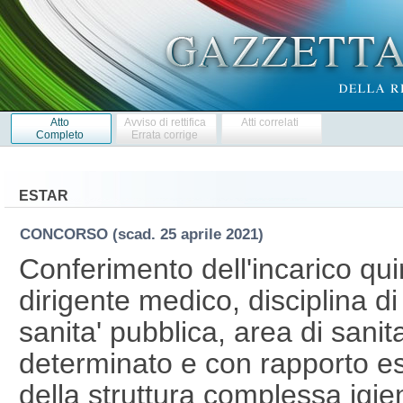
Atto
Avviso di rettifica
Atti correlati
Completo
Errata corrige
ESTAR
CONCORSO
(scad. 25 aprile 2021)
Conferimento dell'incarico qu
dirigente medico, disciplina d
sanita' pubblica, area di sanit
determinato e con rapporto esc
della struttura complessa igie