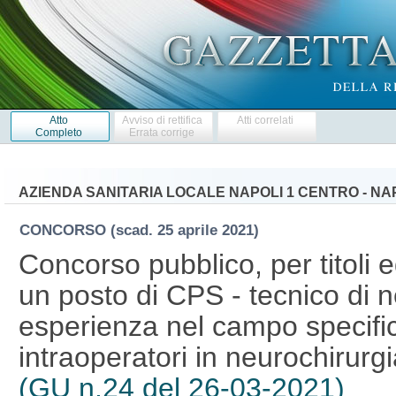
Atto
Avviso di rettifica
Atti correlati
Completo
Errata corrige
AZIENDA SANITARIA LOCALE NAPOLI 1 CENTRO - NA
CONCORSO
(scad. 25 aprile 2021)
Concorso pubblico, per titoli 
un posto di CPS - tecnico di n
esperienza nel campo specifi
intraoperatori in neurochirurg
(GU n.24 del 26-03-2021)