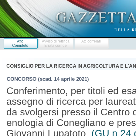
Atto
Avviso di rettifica
Atti correlati
Completo
Errata corrige
CONSIGLIO PER LA RICERCA IN AGRICOLTURA E L'A
CONCORSO
(scad. 14 aprile 2021)
Conferimento, per titoli ed es
assegno di ricerca per laureati
da svolgersi presso il Centro d
enologia di Conegliano e pres
Giovanni Lupatoto.
(GU n.24 