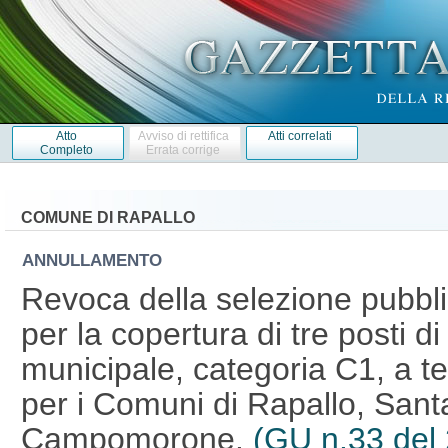
Atto
Avviso di rettifica
Atti correlati
Completo
Errata corrige
COMUNE DI RAPALLO
ANNULLAMENTO
Revoca della selezione pubbli
per la copertura di tre posti di
municipale, categoria C1, a t
per i Comuni di Rapallo, Sant
Campomorone.
(GU n.33 del