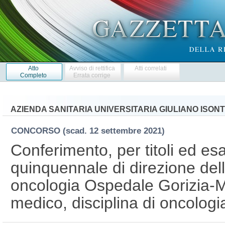
Atto
Avviso di rettifica
Atti correlati
Completo
Errata corrige
AZIENDA SANITARIA UNIVERSITARIA GIULIANO ISONT
CONCORSO
(scad. 12 settembre 2021)
Conferimento, per titoli ed esa
quinquennale di direzione del
oncologia Ospedale Gorizia-M
medico, disciplina di oncologi