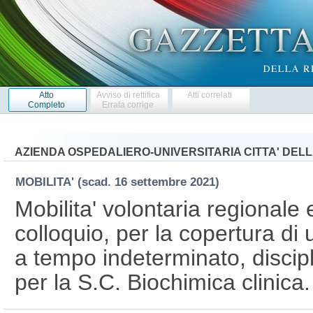
Atto
Avviso di rettifica
Atti correlati
Completo
Errata corrige
AZIENDA OSPEDALIERO-UNIVERSITARIA CITTA' DELL
MOBILITA'
(scad. 16 settembre 2021)
Mobilita' volontaria regionale e
colloquio, per la copertura di 
a tempo indeterminato, discipl
per la S.C. Biochimica clinica