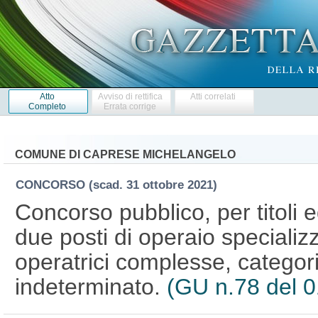
Atto
Avviso di rettifica
Atti correlati
Completo
Errata corrige
COMUNE DI CAPRESE MICHELANGELO
CONCORSO
(scad. 31 ottobre 2021)
Concorso pubblico, per titoli 
due posti di operaio speciali
operatrici complesse, categor
indeterminato.
(GU n.78 del 