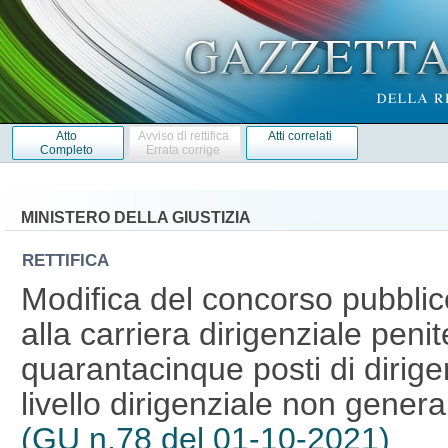
Atto
Avviso di rettifica
Atti correlati
Completo
Errata corrige
MINISTERO DELLA GIUSTIZIA
RETTIFICA
Modifica del concorso pubblic
alla carriera dirigenziale peni
quarantacinque posti di dirigen
livello dirigenziale non gener
(GU n.78 del 01-10-2021)