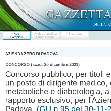
Atto
Avviso di rettifica
Atti correlati
Completo
Errata corrige
AZIENDA ZERO DI PADOVA
CONCORSO
(scad. 30 dicembre 2021)
Concorso pubblico, per titoli 
un posto di dirigente medico, d
metaboliche e diabetologia, a
rapporto esclusivo, per l'Azie
Padova.
(GU n.95 del 30-11-