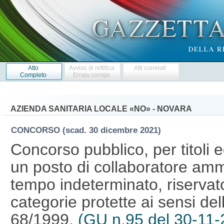
Atto
Avviso di rettifica
Atti correlati
Completo
Errata corrige
AZIENDA SANITARIA LOCALE «NO» - NOVARA
CONCORSO
(scad. 30 dicembre 2021)
Concorso pubblico, per titoli 
un posto di collaboratore ammi
tempo indeterminato, riservat
categorie protette ai sensi dell
68/1999.
(GU n.95 del 30-11-