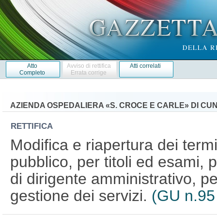
Atto
Avviso di rettifica
Atti correlati
Completo
Errata corrige
AZIENDA OSPEDALIERA «S. CROCE E CARLE» DI CU
RETTIFICA
Modifica e riapertura dei term
pubblico, per titoli ed esami, 
di dirigente amministrativo, per
gestione dei servizi.
(GU n.95