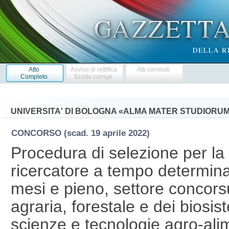
Atto
Avviso di rettifica
Atti correlati
Completo
Errata corrige
UNIVERSITA' DI BOLOGNA «ALMA MATER STUDIORU
CONCORSO
(scad. 19 aprile 2022)
Procedura di selezione per la 
ricercatore a tempo determinat
mesi e pieno, settore concors
agraria, forestale e dei biosist
scienze e tecnologie agro-ali