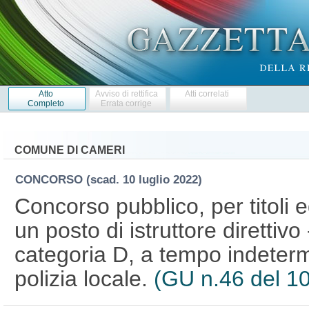
Atto
Avviso di rettifica
Atti correlati
Completo
Errata corrige
COMUNE DI CAMERI
CONCORSO
(scad. 10 luglio 2022)
Concorso pubblico, per titoli 
un posto di istruttore direttiv
categoria D, a tempo indeterm
polizia locale.
(GU n.46 del 1