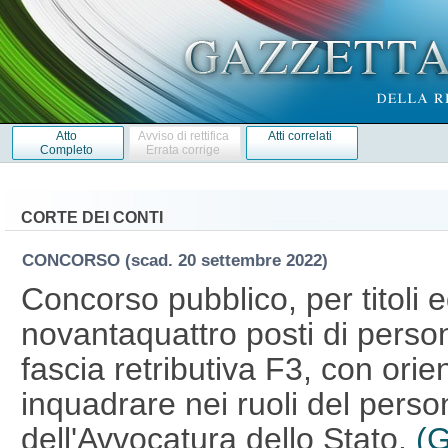
Atto
Avviso di rettifica
Atti correlati
Completo
Errata corrige
CORTE DEI CONTI
CONCORSO
(scad. 20 settembre 2022)
Concorso pubblico, per titoli 
novantaquattro posti di person
fascia retributiva F3, con ori
inquadrare nei ruoli del perso
dell'Avvocatura dello Stato.
(G