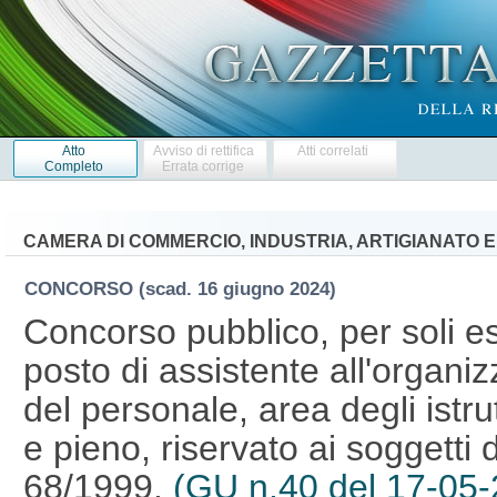
Atto
Avviso di rettifica
Atti correlati
Completo
Errata corrige
CAMERA DI COMMERCIO, INDUSTRIA, ARTIGIANATO E
CONCORSO
(scad. 16 giugno 2024)
Concorso pubblico, per soli es
posto di assistente all'organi
del personale, area degli istr
e pieno, riservato ai soggetti di
68/1999.
(GU n.40 del 17-05-