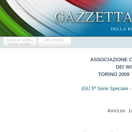
Avviso di rettifica
Atti correlati
Errata corrige
ASSOCIAZIONE 
DEI W
TORINO 2009
a
(GU 5
Serie Speciale - 
               Avviso i