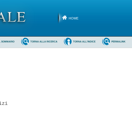
HOME
L SOMMARIO
TORNA ALLA RICERCA
TORNA ALL'INDICE
PERMALINK
zi
