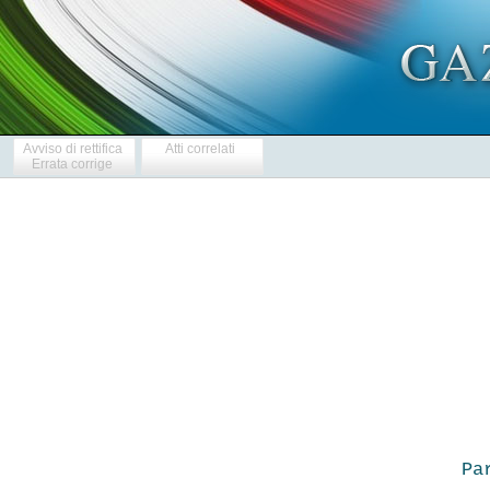
Avviso di rettifica
Atti correlati
Errata corrige
  
Pa