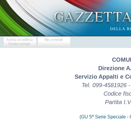
Avviso di rettifica
Atti correlati
Errata corrige
COMUN
Direzione A
Servizio Appalti e Co
Tel. 099-4581926 
Codice fis
Partita I
a
(GU 5
Serie Speciale - C