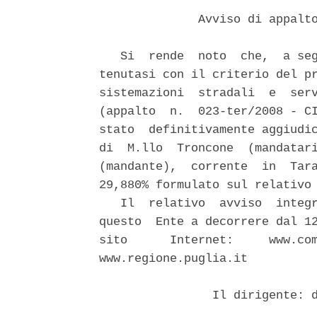
              Avviso di appalto
   Si  rende  noto  che,  a seg
tenutasi con il criterio del pr
sistemazioni  stradali  e  serv
(appalto  n.  023-ter/2008 - CI
stato  definitivamente aggiudic
di  M.llo  Troncone  (mandatari
(mandante),  corrente  in  Tara
29,880% formulato sul relativo 
   Il  relativo  avviso  integr
questo  Ente a decorrere dal 12
sito      Internet:     www.com
www.regione.puglia.it

                Il dirigente: d