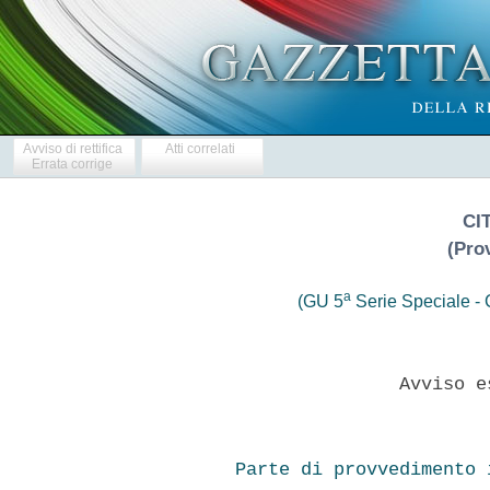
Avviso di rettifica
Atti correlati
Errata corrige
CIT
(Prov
a
(GU 5
Serie Speciale - C
               Avviso e
Parte di provvedimento 