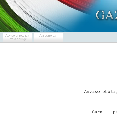
Avviso di rettifica
Atti correlati
Errata corrige
Avviso obbli
            
   Gara    p