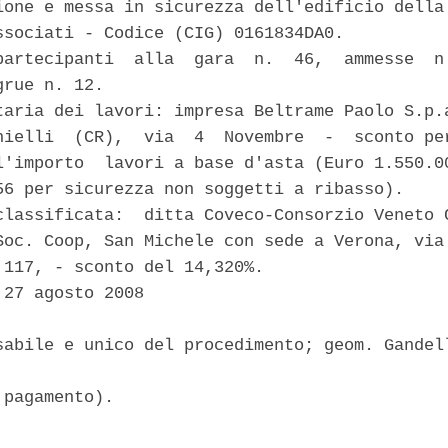
ione e messa in sicurezza dell'edificio della 
ssociati - Codice (CIG) 0161834DA0.

partecipanti  alla  gara  n.  46,  ammesse  n.
rue n. 12.

taria dei lavori: impresa Beltrame Paolo S.p.a
hielli  (CR),  via  4  Novembre  -  sconto per
l'importo  lavori a base d'asta (Euro 1.550.00
56 per sicurezza non soggetti a ribasso).

classificata:  ditta Coveco-Consorzio Veneto C
Soc. Coop, San Michele con sede a Verona, via 
 117, - sconto del 14,320%.

27 agosto 2008

sabile e unico del procedimento; geom. Gandell