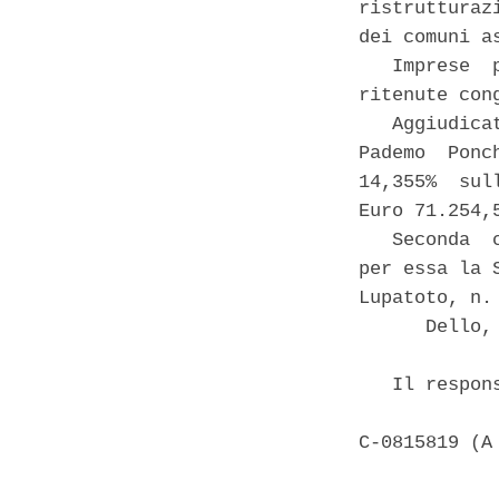
ristrutturaz
dei comuni a
   Imprese  
ritenute cong
   Aggiudica
Pademo  Ponc
14,355%  sul
Euro 71.254,
   Seconda  
per essa la 
Lupatoto, n.
      Dello, 
   Il respon