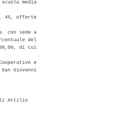
scuola media

 45, offerte

. con sede a

centuale del

0,00, di cui

ooperativo e

San Giovanni

i Attilio
