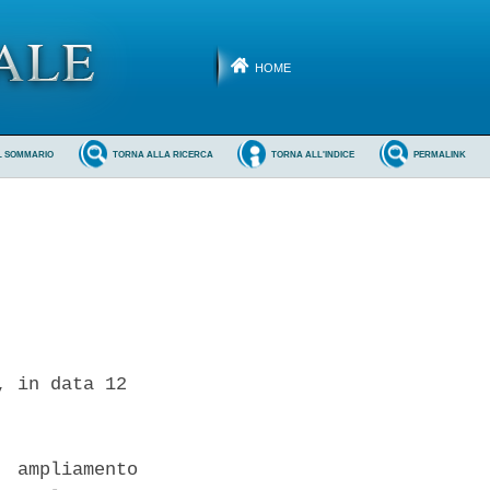
HOME
L SOMMARIO
TORNA ALLA RICERCA
TORNA ALL'INDICE
PERMALINK
 in data 12

 ampliamento
