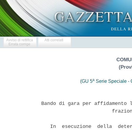
Avviso di rettifica
Atti correlati
Errata corrige
COMUN
(Prov
a
(GU 5
Serie Speciale - C
Bando di gara per affidamento l
                        frazion
   In  esecuzione  della  deter