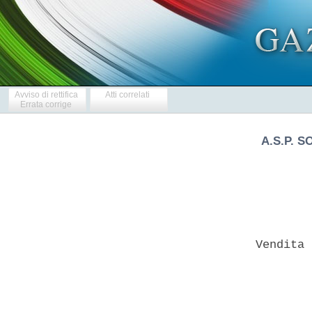
Avviso di rettifica
Atti correlati
Errata corrige
A.S.P. S
   Vendita 
           