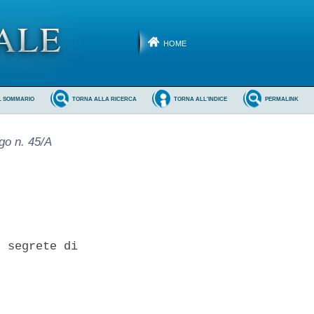
HOME
L SOMMARIO
TORNA ALLA RICERCA
TORNA ALL'INDICE
PERMALINK
go n. 45/A
 segrete di
