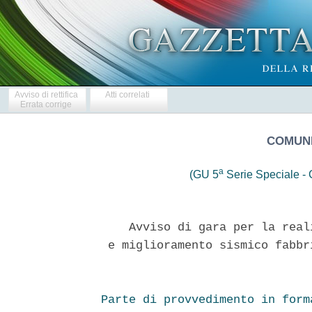
Avviso di rettifica
Atti correlati
Errata corrige
COMUNE
a
(GU 5
Serie Speciale - C
    Avviso di gara per la real
 e miglioramento sismico fabbr
Parte di provvedimento in form