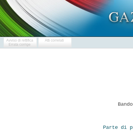
Avviso di rettifica
Atti correlati
Errata corrige
     Bando
Parte di p