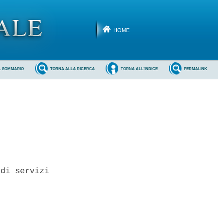
HOME
L SOMMARIO
TORNA ALLA RICERCA
TORNA ALL'INDICE
PERMALINK
di servizi
