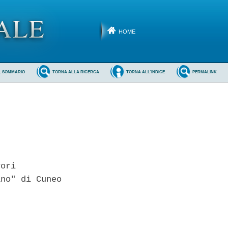
HOME
L SOMMARIO
TORNA ALLA RICERCA
TORNA ALL'INDICE
PERMALINK
ori 

no" di Cuneo 
