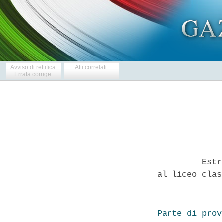
Avviso di rettifica
Atti correlati
Errata corrige
         Estr
al liceo clas
Parte di prov