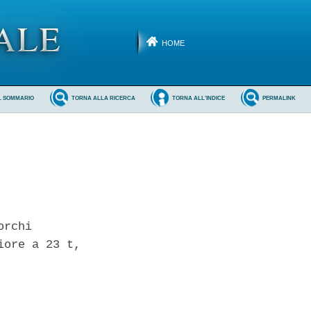
HOME
L SOMMARIO
TORNA ALLA RICERCA
TORNA ALL'INDICE
PERMALINK
rchi

ore a 23 t,
