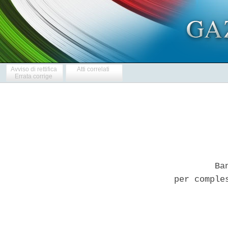
Avviso di rettifica
Atti correlati
Errata corrige
         Ba
 per comple
           