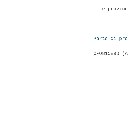
            
   e provinc
            
Parte di pro