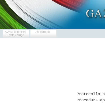
Avviso di rettifica
Atti correlati
Errata corrige
Protocollo n
Procedura ap