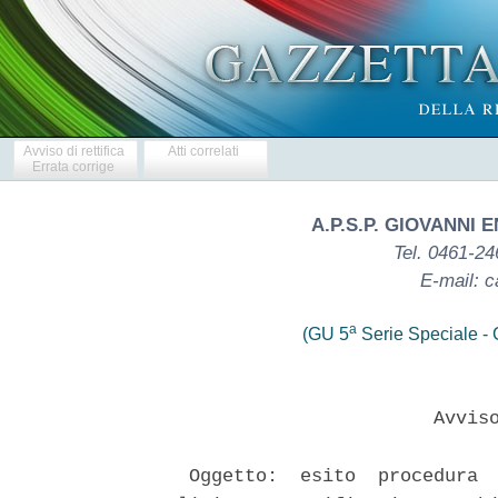
Avviso di rettifica
Atti correlati
Errata corrige
A.P.S.P. GIOVANNI E
Tel. 0461-2
E-mail: c
a
(GU 5
Serie Speciale - C
                         Avviso
   Oggetto:  esito  procedura  