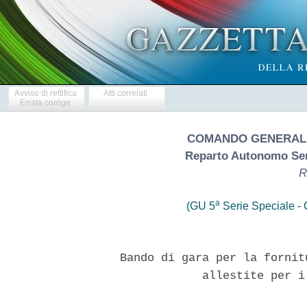
Avviso di rettifica
Atti correlati
Errata corrige
COMANDO GENERALE
Reparto Autonomo Ser
R
a
(GU 5
Serie Speciale - C
  Bando di gara per la fornit
              allestite per i