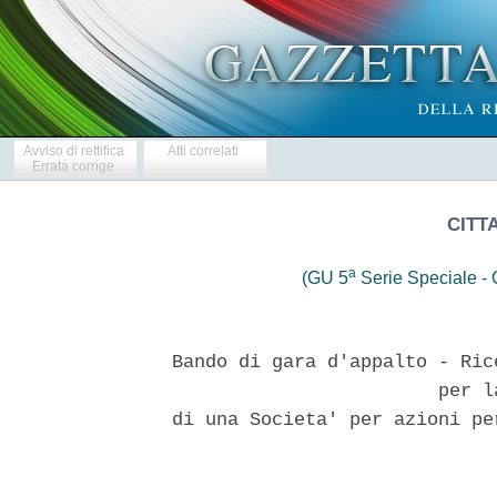
Avviso di rettifica
Atti correlati
Errata corrige
CITT
a
(GU 5
Serie Speciale - C
 Bando di gara d'appalto - Ric
                         per l
 di una Societa' per azioni pe
                               