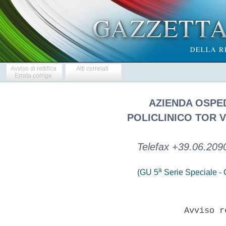
Avviso di rettifica
Atti correlati
Errata corrige
AZIENDA OSPE
POLICLINICO TOR 
Telefax +39.06.209
a
(GU 5
Serie Speciale - C
               Avviso r