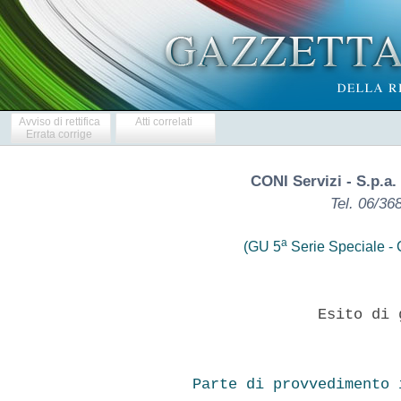
Avviso di rettifica
Atti correlati
Errata corrige
CONI Servizi - S.p.a.
Tel. 06/36
a
(GU 5
Serie Speciale - C
              Esito di 
Parte di provvedimento 