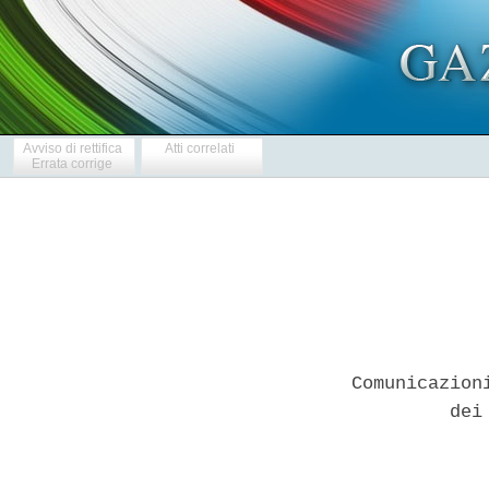
Avviso di rettifica
Atti correlati
Errata corrige
Comunicazion
         dei