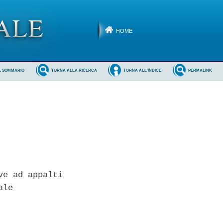
HOME
L SOMMARIO
TORNA ALLA RICERCA
TORNA ALL'INDICE
PERMALINK
e ad appalti

le
