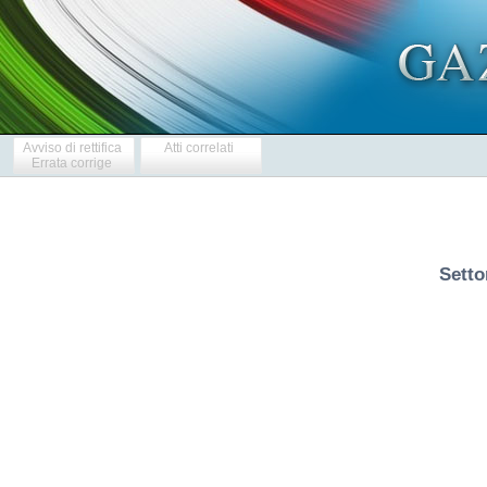
Avviso di rettifica
Atti correlati
Errata corrige
Setto