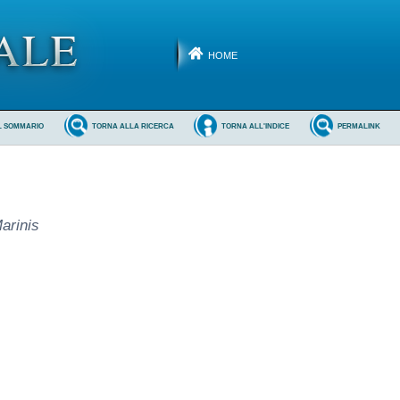
HOME
L SOMMARIO
TORNA ALLA RICERCA
TORNA ALL'INDICE
PERMALINK
arinis