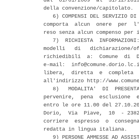
dal  01/01/2009  al  31/12/2013
della convenzione/capitolato.

   6) COMPENSI DEL SERVIZIO DI 
comporta  alcun  onere  per  l'
reso senza alcun compenso per i
   7)  RICHIESTA  INFORMAZIONI:
modelli   di   dichiarazione/of
richiedibili  a:  Comune  di  D
e-mail:  info@comune.dorio.lc.i
libera,  diretta  e  completa  
all'indirizzo http://www.comune
   8)   MODALITA'  DI  PRESENTA
pervenire,  pena  esclusione  e
entro le ore 11.00 del 27.10.20
Dorio,  Via  Piave,  10  - 2382
corriere  espresso  o  consegna
redatta in lingua italiana.

   9) PERSONE AMMESSE AD ASSIST