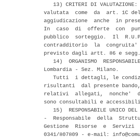
   13) CRITERI DI VALUTAZIONE: 
valutata  come  da  art. 1C del
aggiudicazione  anche  in prese
In  caso  di  offerte  con  pun
pubblico  sorteggio.  Il  R.U.P
contradditorio  la  congruita' 
previsto dagli artt. 86 e segg.
   14)  ORGANISMO  RESPONSABILE
Lombardia - Sez. Milano.

   Tutti  i dettagli, le condiz
risultanti  dal presente bando,
relativi  allegati,  nonche'  d
sono consultabili e accessibili
   15)  RESPONSABILE UNICO DEL 
-  Responsabile  della  Struttu
Gestione  Risorse  e  Servizi  
0341/807809 - e-mail: info@comu