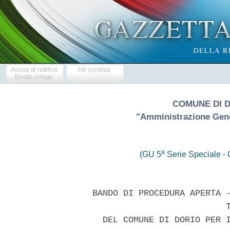
Avviso di rettifica
Atti correlati
Errata corrige
COMUNE DI D
"Amministrazione Gener
a
(GU 5
Serie Speciale - C
    BANDO DI PROCEDURA APERTA -
                              T
      DEL COMUNE DI DORIO PER I