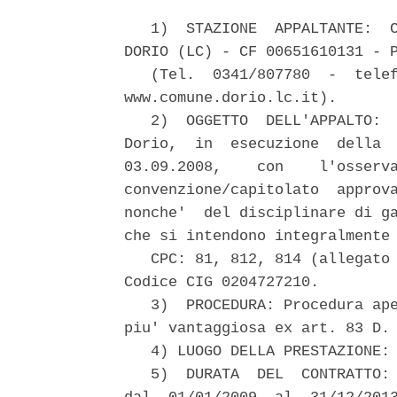
   1)  STAZIONE  APPALTANTE:  C
DORIO (LC) - CF 00651610131 - P
   (Tel.  0341/807780  -  telef
www.comune.dorio.lc.it).

   2)  OGGETTO  DELL'APPALTO:  
Dorio,  in  esecuzione  della  
03.09.2008,    con    l'osserva
convenzione/capitolato  approva
nonche'  del disciplinare di ga
che si intendono integralmente 
   CPC: 81, 812, 814 (allegato 
Codice CIG 0204727210.

   3)  PROCEDURA: Procedura ape
piu' vantaggiosa ex art. 83 D. 
   4) LUOGO DELLA PRESTAZIONE: 
   5)  DURATA  DEL  CONTRATTO: 