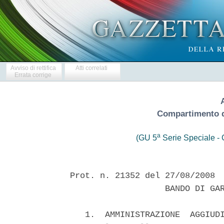
Avviso di rettifica
Atti correlati
Errata corrige
Compartimento de
a
(GU 5
Serie Speciale - C
Prot. n. 21352 del 27/08/2008
                   BANDO DI GARA - PROCEDURA APERTA
 
   1.  AMMINISTRAZIONE  AGGIUDICATRICE  1.1  Denominazione e indirizzo
ufficiale   dell'amministrazione   aggiudicatrice:   ANAS  S.P.A.  Via
Monzambano, 10 ROMA 00185
   1.2   Indirizzo   al   quale   inviare  le  offerte/le  domande  di
partecipazione
   Denominazione:  ANAS  S.P.A.  Compartimento della viabilita' per le
Marche  -  Indirizzo:  via  Isonzo,  n.  15,  ANCONA 60124 - Telefono:
0715091  -  Telefax: 071200400 - Servizio responsabile: Ufficio Gare e
Contratti - Indirizzo Internet: www.stradeanas.it
   1.3   Indirizzo   presso   il   quale   e'  possibile  ottenere  la
documentazione: Come al punto 5
   1.4  Indirizzo  presso  il  quale  e'  possibile ottenere ulteriori
informazioni: Come al punto 1.2
   2.PROCEDURA  DI GARA: procedura aperta ai sensi del.D.lgs 163/2006,
del  DPR 554/99 e del D.M. 34/2000, disposta con Determina a contrarre
n. CDG-0110459-P del 12.08.2008.
   3.    ELENCO    GARE:   Codice   appalto:   Gara   n.08AN1509   SIL
ANMS0608E2A036-1  Provincia  di  Ancona;  lavori  di adeguamento della
Variante  alla  SS. 16 nel tratto compreso tra l'innesto con la S.P. 2
"Sirolo-Senigallia" e con lo svincolo di Ancona Sud della A14; 1°
stralcio  realizzazione  di  sola rotatoria. Progetto esecutivo n. 173
del   11.03.2008.   Dispositivo   n.  18551  del  16.07.2008.  Importo
complessivo  dell'appalto  (compresi  oneri  per  la  sicurezza): Euro
658'780,21  Classifica  III;  Oneri  per  la  sicurezza non soggetti a
ribasso  Euro 35'302,91; Importo netto dei lavori (sul quale formulare
il  ribasso):  Euro  623'477,30. Categoria prevalente OG3 importo Euro
493'266,76  Classifica  II;  ulteriore  categoria  OG10  importo  Euro
78'392,16  Classifica  I;  ulteriore  categoria  OS12  Euro  63'432,46
Classifica  I;  ulteriore  categoria OS10 Euro 23'688,83 Classifica I.
Importo  Lavori  a Misura Euro 658'780,21; Pagamento: UNICA SOLUZIONE;
Codice CIG AVCP 0201583F89.
   4.TERMINE  DI ESECUZIONE: Il termine per l'esecuzione dei lavori e'
di  180  giorni  naturali  e  consecutivi  dalla  data  del verbale di
consegna dei lavori.
   5.DOCUMENTAZIONE:  Il  disciplinare  di  gara  contenente  le norme
integrative   del   presente   bando   relative   alle   modalita'  di
partecipazione   alla   gara,   alle   modalita'   di  compilazione  e
presentazione dell'offerta, ai documenti da presentare a corredo della
stessa  ed  alle  procedure  di aggiudicazione dell'appalto nonche' il
computo  metrico,  la  stima dei lavori, lo schema di contratto con il
capitolato  speciale  di  appalto,  il  cronoprogramma,  il  piano  di
manutenzione,  il  piano di sicurezza e coordinamento (se presenti) ed
il bando di gara integrale sono posti in visione presso l'Ufficio Gare
e  Contratti  del  Compartimento ANAS S.p.A. di Ancona con sede in via
Isonzo, 15, dalle ore 9.30 alle ore 12.30 dal lunedi' al venerdi'. Gli
atti  di  gara  sopra  elencati  potranno essere acquistati, fino a 10
giorni  antecedenti il termine di presentazione delle offerte, presso:
SPLENDAR  CENTRO  COPIA  di  Cavarocchi  Silvio, via S. Martino, n.73,
60100 Ancona - tel e fax 071-200917.
   6.  TERMINE,  INDIRIZZO  DI RICEZIONE, MODALITA' DI PRESENTAZIONE E
DATA  DI APERTURA DELLE OFFERTE:termine entro e non oltre le ore 10.00
del  giorno  14.10.2008; indirizzo: vedi punto 1.2; modalita': secondo
quanto  previsto nel disciplinare di gara del presente bando; apertura
offerte:  prima  seduta pubblica il giorno 16.10.2008 - alle ore 09.00
nella sala gare del Compartimento. Eventuali ulteriori sedute verranno
stabilite volta per volta.
   7.  SOGGETTI  AMMESSI  ALL'APERTURA  DELLE  OFFERTE:  Chiunque puo'
presenziare  allo  svolgimento  della gara, ma soltanto i titolari o i
rappresentanti  legali  delle  ditte  partecipanti  o  persone da essi
delegate potranno effettuare dichiarazioni a verbale.
   8.  CAUZIONI  E  POLIZZE:  Sono  richieste  cauzione  provvisoria e
definitiva  nella  misura e nei modi previsti dagli artt. 75 e 113 del
D.lgs  163/2006,  secondo le modalita' di cui al disciplinare di gara.
Ai  fini  della  stipulazione  del  contratto,  l'aggiudicatario  deve
prestare polizza assicurativa di cui all'art. 129 del D.lgs 163/2006 e
all'art. 103 del D.P.R. 554/1999 e s.m.i.
   9.FINANZIAMENTO:  L'appalto  e'  finanziato  con mezzi correnti del
bilancio ANAS S.p.A.
   10.   SOGGETTI   AMMESSI  ALLA  GARA:  Sono  ammessi  alla  gara  i
concorrenti  di  cui  agli  artt.  34  comma  1 e 37 comma 8 del D.lgs
163/2006,   nonche'   concorrenti  con  sede  in  altri  stati  membri
dell'Unione  Europea  alle  condizioni di cui all'art. 47 dello stesso
Decreto Lgs.
   11.  CONDIZIONI  MINIME DI CARATTERE ECONOMICO E TECNICO NECESSARIE
PER  LA  PARTECIPAZIONE:(caso  di  concorrente  stabilito  in Italia)I
concorrenti,  all'atto  dell'offerta, devono possedere attestazione in
corso di validita' rilasciata da societa' di attestazione (SOA) di cui
al  D.P.R. 34/2000 regolarmente autorizzata, che documenti il possesso
della  qualificazione in categorie e classifiche adeguate ai lavori da
assumere,  secondo  quanto  stabilito  dall'art. 95 comma 1 del D.P.R.
554/99;  nel  caso  di  concorrenti  costituiti ai sensi dell'art. 34,
comma  1,  lettere  d)  e)  e f) del D.lgs 163/2006 i requisiti devono
essere posseduti nella misura di cui allo stesso art. 95, commi 2 e 3.
   (caso  di  concorrente stabilito in altri stati aderenti all'Unione
Europea)
   I concorrenti devono possedere i requisiti previsti dal DPR 34/2000
accertati,  ai  sensi  dell'articolo  3,  comma  7,  del  suddetto DPR
34/2000, in base alla documentazione prodotta secondo le norme vigenti
nei  rispettivi paesi; la cifra d'affari in lavori di cui all'articolo
18,  comma  2,  lettera  b),  del suddetto DPR 34/2000, conseguita nel
quinquennio  antecedente  la  data  di  pubblicazione  del bando, deve
essere  non  inferiore  a tre volte l'importo complessivo dei lavori a
base  di  gara.  E'  consentito l'istituto dell'Avvalimento cosi' come
disciplinato dall'art. 49 e 50 del D.lgs 163/2006.
   12.  TERMINE DI VALIDITA' DELL'OFFERTA: L'offerta e' valida per 180
giorni dalla scadenza fissata per la ricezione delle offerte.
   13.  CRITERIO  DI  AGGIUDICAZIONE:L'appalto  sara'  aggiudicato  al
prezzo   piu'  basso,  inferiore  a  quello  posto  a  base  di  gara,
determinato mediante ribasso percentuale ai sensi dell'art. 82 commi 1
e  2  lettera  a)  del  D.lgs  163/2006.  Si procedera' all'esclusione
automatica  delle  offerte  anormalmente  basse  secondo  le modalita'
previste  dagli  artt.86  e  122 c.9 del D.Lgs 163/06. Saranno ammesse
solamente  le  offerte in ribasso sull'importo posto a base di gara al
netto  degli  oneri  di  sicurezza.  I  costi  correlati  al  piano di
sicurezza non sono soggetti a ribasso.
   14.  ALTRE INFORMAZIONI:a)-Non sono ammessi a partecipare alle gare
i  concorrenti per i quali sussistono: 1-le cause di esclusione di cui
all'articolo   38   comma  1  del  D.lgs  163/2006;  2-l'inosservanza,
all'interno   della  propria  azienda,  degli  obblighi  di  sicurezza
previsti  dalla vigente normativa; 3-l'esistenza dei piani individuali
di  emersione di cui all'art. 1 bis, comma 14 della legge n.383/2001 e
s.m.i.;  4-la  contemporanea  partecipazione  alla  gara come autonomo
concorrente  e  come consorziato e/o raggruppato, ai sensi degli artt.
36  comma  5  e  37  comma  7,  del  D.lgs 163/2006. I consorzi di cui
all'art.  34 comma 1, lettere b) e c) sono tenuti ad indicare, in sede
di  offerta,  per  quali  consorziati  il consorzio concorre; a questi
ultimi e' fatto divieto di partecipare, in qualsiasi altra forma, alla
medesima  gara;  in  caso di violazione sono esclusi dalla gara sia il
consorzio  sia il consorziato. b)-Non sono ammesse, a pena esclusione,
le  offerte  condizionate, quelle espresse in modo indeterminato o con
riferimento  ad  offerta  relativa  ad  altro  appalto,  le offerte in
aumento  o  alla  pari,  le  offerte  parziali  e/o  condizionate  e/o
limitate;  non sono altresi' ammesse, a pena di esclusione dalla gara,
le offerte che rechino cancellazioni, abrasioni, ovvero correzioni non
espressamente    confermate    o    sottoscritte.   c)-Si   procedera'
all'aggiudicazione  anche in presenza di un sola offerta valida sempre
che sia ritenuta congrua e conveniente ad insindacabile giudizio della
S.A.  d)-Nel caso in cui, per effetto dell'applicazione degli artt. 86
e  122  comma  9 del D.lgs 163/2006, l'aggiudicatario non possa essere
individuato  a  causa  di  uno o piu' ribassi uguali, si procedera', a
norma dell'art. 77, comma 2, del R.D. 827/1924, all'aggiudicazione per
sorteggio  tra  i concorrenti che abbiano offerto il medesimo ribasso;
in  caso  di  discordanza  tra  l'offerta  indicata  in cifre e quella
indicata  in lettere sara' ritenuta valida quella piu' conveniente per
la  stazione  appaltante.  e)-Si  applicano  le  disposizioni previste
dall'articolo  40,  comma  7 del D.lgs 163/2006 (sistema di qualita').
f)-Le  autocertificazioni,  le certificazioni, i documenti e l'offerta
devono  essere  in  lingua italiana o corredati di traduzione giurata.
g)-Gli  importi  dichiarati da imprese stabilite in altro stato membro
dell'Unione Europea, qualora espressi in altra valuta, dovranno essere
convertiti   in   euro.  h)-I  corrispettivi  saranno  pagati  con  le
modalita'   previste   nel   capitolato   speciale   d'appalto.  i)-La
contabilita'  dei  lavori sara' effettuata, ai sensi del titolo XI del
D.P.R. 554/1999, secondo le modalita' previste dal capitolato speciale
di  appalto  e  le  rate  di  acconto  saranno pagate con le modalita'
previste  dal  capitolato  speciale  d'appalto.  l)-Premesso  che  non
saranno  autorizzati  subappalti di alcun tipo tra imprese che abbiano
partecipato,  in forma singola od associata, alla gara in oggetto, gli
eventuali subappalti sono disciplinati ai sensi dell'art.118 del D.lgs
163/2006.  m)-I pagamenti re