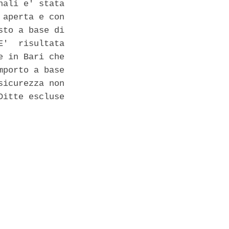
ali e' stata

aperta e con

to a base di

'  risultata

 in Bari che

porto a base

icurezza non

itte escluse
