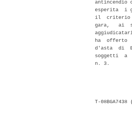
antincendio 
esperita  i 
il  criterio
gara,   ai  
aggiudicatar
ha  offerto 
d'asta  di  
soggetti  a 
n. 3.

            
            