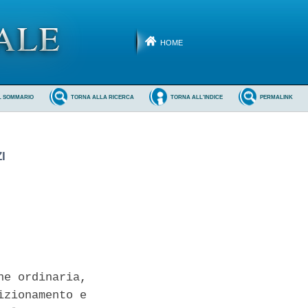
HOME
L SOMMARIO
TORNA ALLA RICERCA
TORNA ALL'INDICE
PERMALINK
I
e ordinaria,

zionamento e
