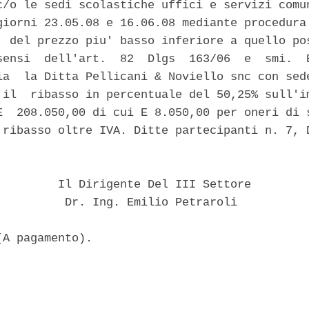
c/o le sedi scolastiche uffici e servizi comun
giorni 23.05.08 e 16.06.08 mediante procedura 
  del prezzo piu' basso inferiore a quello pos
sensi  dell'art.  82  Dlgs  163/06  e  smi.  E
ia  la Ditta Pellicani & Noviello snc con sede
 il  ribasso in percentuale del 50,25% sull'im
E  208.050,00 di cui E 8.050,00 per oneri di s
 ribasso oltre IVA. Ditte partecipanti n. 7, D
         Il Dirigente Del III Settore

          Dr. Ing. Emilio Petraroli
