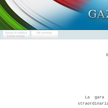
Avviso di rettifica
Atti correlati
Errata corrige
            
   La  gara 
straordinari