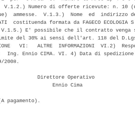
  V.1.2.) Numero di offerte ricevute: n. 10 (d
ue)  ammesse.  V.1.3.)  Nome  ed  indirizzo de
ATI  costituenda formata da FAGECO ECOLOGIA S.
 V.1.5.) E' possibile che il contratto venga s
imite del 30% ai sensi dell'art. 118 del D.Lgs
IONE   VI:   ALTRE  INFORMAZIONI  VI.2)  Respo
:  Ing. Ennio CIMA. VI. 4) Data di spedizione 
/2008.

             Direttore Operativo

                  Ennio Cima
