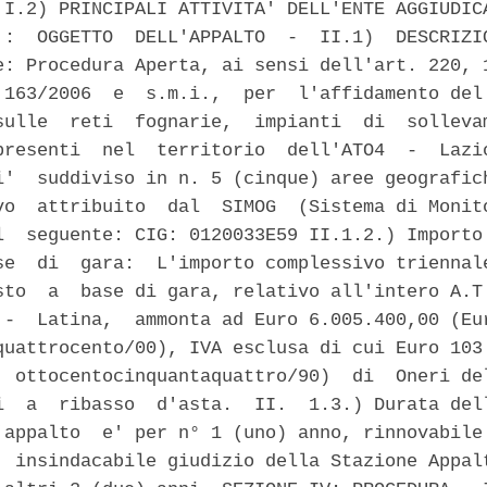
 I.2) PRINCIPALI ATTIVITA' DELL'ENTE AGGIUDICA
 :  OGGETTO  DELL'APPALTO  -  II.1)  DESCRIZIO
e: Procedura Aperta, ai sensi dell'art. 220, 1
 163/2006  e  s.m.i.,  per  l'affidamento del 
sulle  reti  fognarie,  impianti  di  sollevam
presenti  nel  territorio  dell'ATO4  -  Lazio
i'  suddiviso in n. 5 (cinque) aree geografich
vo  attribuito  dal  SIMOG  (Sistema di Monito
l  seguente: CIG: 0120033E59 II.1.2.) Importo 
se  di  gara:  L'importo complessivo triennale
sto  a  base di gara, relativo all'intero A.T.
 -  Latina,  ammonta ad Euro 6.005.400,00 (Eur
quattrocento/00), IVA esclusa di cui Euro 103.
  ottocentocinquantaquattro/90)  di  Oneri del
i  a  ribasso  d'asta.  II.  1.3.) Durata dell
'appalto  e' per n° 1 (uno) anno, rinnovabile 
  insindacabile giudizio della Stazione Appalt