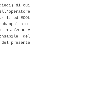
ieci) di cui

ll'operatore

r.l. ed ECOL

ubappaltato:

. 163/2006 e

nsabile  del

del presente
