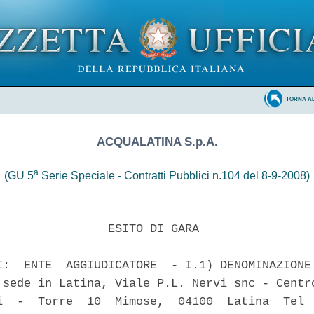
TORNA A
ACQUALATINA S.p.A.
a
(GU 5
Serie Speciale - Contratti Pubblici n.104 del 8-9-2008)
                ESITO DI GARA

I:  ENTE  AGGIUDICATORE  - I.1) DENOMINAZIONE:
 sede in Latina, Viale P.L. Nervi snc - Centro
i  -  Torre  10  Mimose,  04100  Latina  Tel  