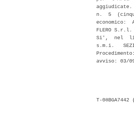
aggiudicate.
n.  5  (cinq
economico:  
FLERO S.r.l.
Si',  nel  l
s.m.i.   SEZ
Procedimento
avviso: 03/09
            
            