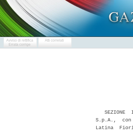
Avviso di rettifica
Atti correlati
Errata corrige
            
   SEZIONE  
S.p.A.,  con
Latina  Fior