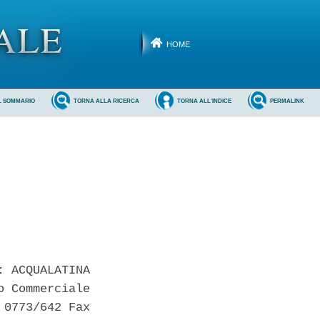
HOME
L SOMMARIO
TORNA ALLA RICERCA
TORNA ALL'INDICE
PERMALINK
 ACQUALATINA

 Commerciale

0773/642 Fax
