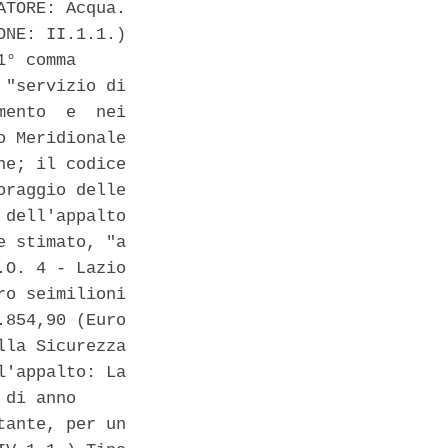
TORE: Acqua.

NE: II.1.1.)

° comma

"servizio di

ento  e  nei

 Meridionale

e; il codice

raggio delle

dell'appalto

 stimato, "a

O. 4 - Lazio

o seimilioni

854,90 (Euro

la Sicurezza

'appalto: La

di anno

ante, per un
