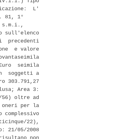
V.1.1.) Tipo

cazione:  L'

 81, 1°

s.m.i.,

 sull'elenco

  precedenti

ne  e valore

vantaseimila

uro  seimila

  soggetti a

o 303.791,27

usa; Area 3:

56) oltre ad

oneri per la

 complessivo

icinque/22),

: 21/05/2008

isultano non
