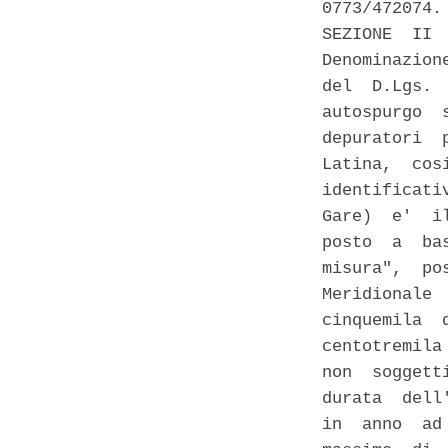
0773/472074.
SEZIONE  II 
Denominazion
del  D.Lgs. 
autospurgo  
depuratori  
Latina,  cos
identificati
Gare)  e'  i
posto  a  ba
misura",  po
Meridionale 
cinquemila  
centotremila
non  soggett
durata  dell
in  anno  ad