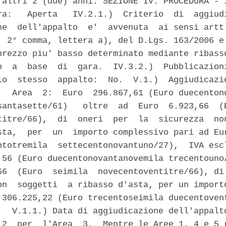
 altri 2 (due) anni. SEZIONE IV: PROCEDURA - I
ra:   Aperta   IV.2.1.)  Criterio  di  aggiudi
ne  dell'appalto  e'  avvenuta  ai sensi artt.
, 2° comma, lettera a), del D.Lgs. 163/2006 e 
prezzo piu' basso determinato mediante ribasso
o  a  base  di  gara.  IV.3.2.)  Pubblicazioni
lo  stesso  appalto:  No.  V.1.)  Aggiudicazio
:  Area  2:  Euro  296.867,61 (Euro duecentono
santasette/61)   oltre  ad  Euro  6.923,66  (E
titre/66),  di  oneri  per  la  sicurezza  non
sta,  per  un  importo complessivo pari ad Eur
ntotremila  settecentonovantuno/27),  IVA escl
,56 (Euro duecentonovantanovemila trecentouno/
66  (Euro  seimila  novecentoventitre/66), di 
on  soggetti  a ribasso d'asta, per un importo
 306.225,22 (Euro trecentoseimila duecentovent
.  V.1.1.) Data di aggiudicazione dell'appalto
 2  per  l'Area  3.  Mentre le Aree 1, 4 e 5 r