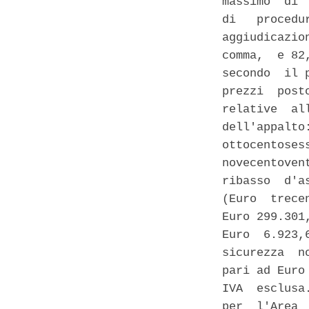
massimo  di 
di   procedu
aggiudicazio
comma,  e 82
secondo  il 
prezzi  post
relative  al
dell'appalto
ottocentoses
novecentoven
ribasso  d'a
(Euro  trece
Euro 299.301
Euro  6.923,
sicurezza  n
pari ad Euro
IVA  esclusa
per  l'Area 