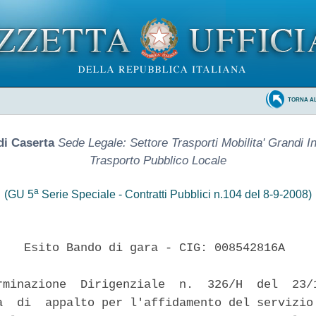
TORNA A
di Caserta
Sede Legale: Settore Trasporti Mobilita' Grandi In
Trasporto Pubblico Locale
a
(GU 5
Serie Speciale - Contratti Pubblici n.104 del 8-9-2008)
    Esito Bando di gara - CIG: 008542816A

rminazione  Dirigenziale  n.  326/H  del  23/1
a  di  appalto per l'affidamento del servizio 