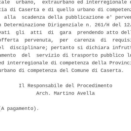
cale  urbano,  extraurbano ed interregionale d
cia di Caserta e di quello urbano di competenz
  alla  scadenza della pubblicazione e' perven
n Determinazione Dirigenziale n. 261/H del 12/
vati  gli  atti  di  gara  prendendo atto dell
offerta  pervenuta,  per  carenza  di  requisi
el  disciplinare; pertanto si dichiara infrutt
amento  del  servizio di trasporto pubblico lo
ed interregionale di competenza della Provinci
urbano di competenza del Comune di Caserta.

       Il Responsabile del Procedimento

             Arch. Martino Avella
