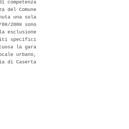
i competenza

a del Comune

uta una sola

08/2008 sono

a esclusione

ti specifici

uosa la gara

cale urbano,

a di Caserta
