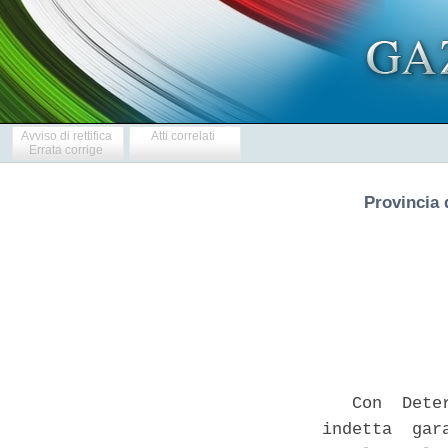
Avviso di rettifica
Atti correlati
Errata corrige
Provincia 
            
   Con  Dete
indetta  gar