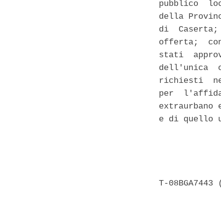
pubblico  lo
della Provin
di  Caserta;
offerta;  co
stati  appro
dell'unica  
richiesti  n
per  l'affid
extraurbano 
e di quello 
            
            