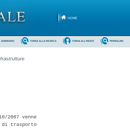
HOME
L SOMMARIO
TORNA ALLA RICERCA
TORNA ALL'INDICE
PERMALINK
frastrutture
0/2007 venne

di trasporto
