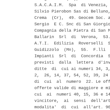
S.A.C.A.I.M.  Spa  di Venezia, 
Silvio Pierobon Sas di Belluno,
Crema  (Cr),  49. Geocem Soc. a
Sergio  E C. Snc di San Giorgio
Compagnia della Pietra di San M
Ballarin  Srl  di  Verona,  53.
A.T.I.  Edilizia  Roverselli  S
Guidizzolo  (Mn),  55.  F.lli  
Impianti  Srl  di  Concordia  S
previsti  dalla  lettera  d'inv
ditte  di  cui ai numeri 34, 3,
2,  26, 14, 37, 54, 52, 39, 24 
di  cui  al  numero  22. Le off
offerte valide di maggiore e mi
cui  ai  numeri 40, 15, 36 e 14
vincitore,  ai  sensi  dell'art
modalita'  di  cui  all'art. 90