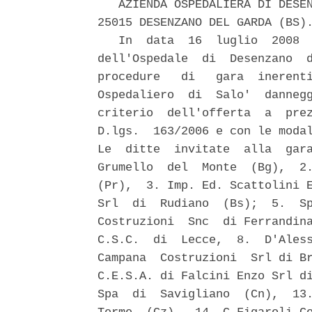
   AZIENDA OSPEDALIERA DI DESEN
25015 DESENZANO DEL GARDA (BS).
   In  data  16  luglio  2008  
dell'Ospedale  di  Desenzano  d
procedure   di   gara  inerenti
Ospedaliero  di  Salo'  dannegg
criterio  dell'offerta  a  prez
D.lgs.  163/2006 e con le modal
Le  ditte  invitate  alla  gara
Grumello  del  Monte  (Bg),  2.
(Pr),  3. Imp. Ed. Scattolini E
Srl  di  Rudiano  (Bs);  5.  Sp
Costruzioni  Snc  di Ferrandina
C.S.C.  di  Lecce,  8.  D'Aless
Campana  Costruzioni  Srl di Br
C.E.S.A. di Falcini Enzo Srl di
Spa  di  Savigliano  (Cn),  13.