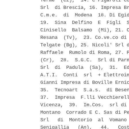
Terme  (Cz),  14. C Figaroli Co
Srl  di Brescia, 16. Impresa Br
C.m.e.  di  Modena  18. Di Egid
19.  Sina  Delfino  E  Figli  S
Cinisello  Balsamo  (Mi), 21. C
Resana  (Tv),  23. Co.ve.co di 
Telgate (Bg), 25. Nicoli' Srl d
Raffaele  Rumolo di Roma, 27. P
(Cr),  28.  S.G.C.  Srl di Parm
Srl  di  Padula  (Sa),  31.  Ed
A.T.I.  Conti  srl  + Elettroim
Gianni Impresa di Boville Ernic
35.  Tecnoart  S.a.s.  di Besen
37.  Impresa  F.lli Vecchierell
Vicenza,  39.  Im.Cos.  srl di 
Montano  Corrado E C. Sas di Pe
Srl   di  Montorio  al  Vomano 
Senigallia   (An),   44.   Cost