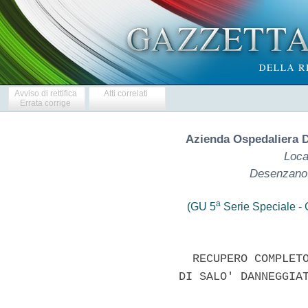
Avviso di rettifica
Atti correlati
Errata corrige
Azienda Ospedaliera 
Loca
Desenzano 
a
(GU 5
Serie Speciale - C
              RECUPERO COMPLETO
            DI SALO' DANNEGGIAT