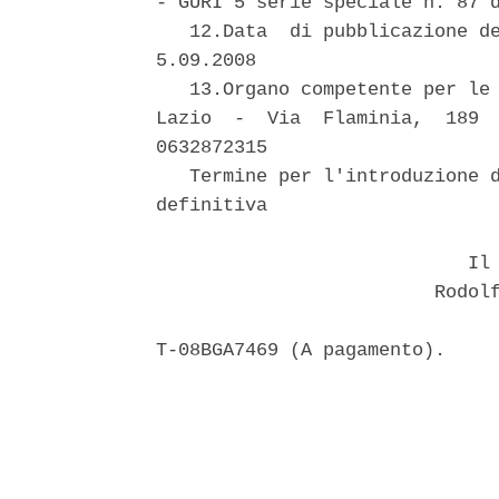
- GURI 5 serie speciale n. 87 d
   12.Data  di pubblicazione de
5.09.2008

   13.Organo competente per le 
Lazio  -  Via  Flaminia,  189  
0632872315

   Termine per l'introduzione d
definitiva

                            Il 
                         Rodolf