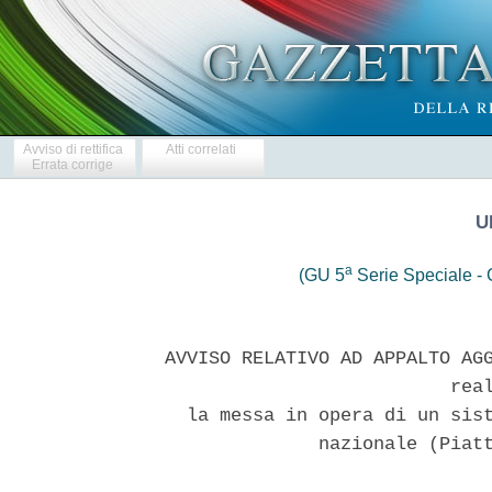
Avviso di rettifica
Atti correlati
Errata corrige
U
a
(GU 5
Serie Speciale - C
 AVVISO RELATIVO AD APPALTO AGG
                           real
   la messa in opera di un sist
               nazionale (Piatt