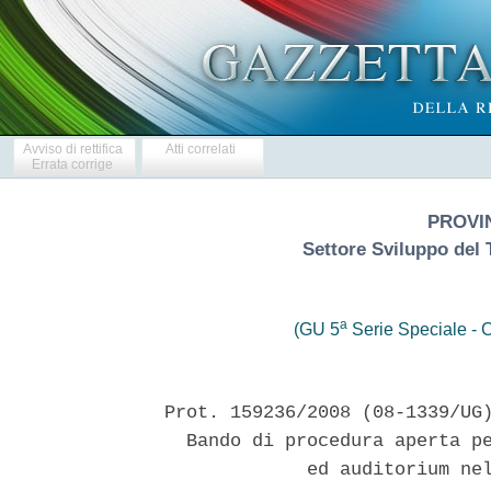
Avviso di rettifica
Atti correlati
Errata corrige
PROVI
Settore Sviluppo del T
a
(GU 5
Serie Speciale - C
Prot. 159236/2008 (08-1339/UG)
  Bando di procedura aperta pe
             ed auditorium nel