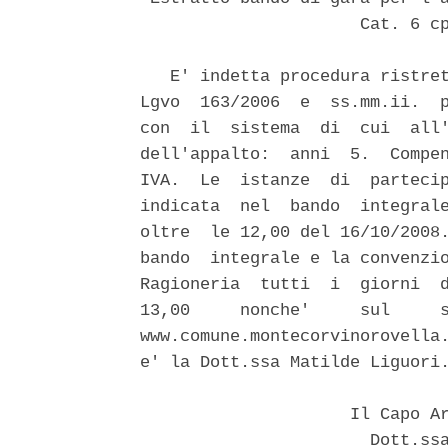
                      Cat. 6 cp
   E' indetta procedura ristret
Lgvo  163/2006  e  ss.mm.ii.  p
con  il  sistema  di  cui  all'
dell'appalto:  anni  5.  Compen
IVA.  Le  istanze  di  partecip
indicata  nel  bando  integrale
oltre  le 12,00 del 16/10/2008.
bando  integrale e la convenzio
Ragioneria  tutti  i  giorni  d
13,00     nonche'     sul     s
www.comune.montecorvinorovella.
e' la Dott.ssa Matilde Liguori.
                     Il Capo Ar
                       Dott.ssa