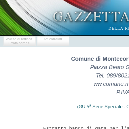
Avviso di rettifica
Atti correlati
Errata corrige
Comune di Montecorv
Piazza Beato G
Tel. 089/802
ww.comune.mon
P.IV
a
(GU 5
Serie Speciale - C
 Estratto bando di gara per l'a