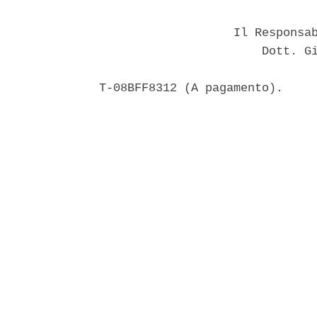
                   Il Responsab
                       Dott. Gi