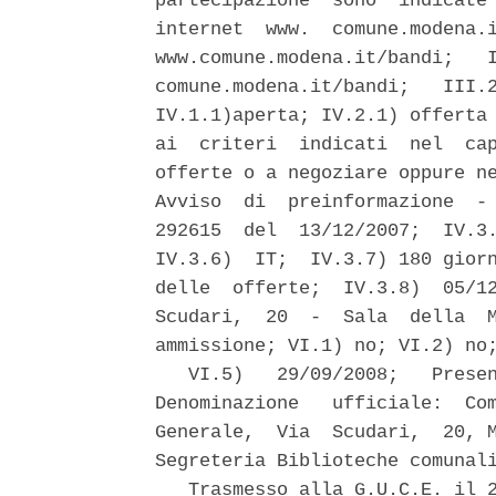
partecipazione  sono  indicate 
internet  www.  comune.modena.i
www.comune.modena.it/bandi;   I
comune.modena.it/bandi;   III.2
IV.1.1)aperta; IV.2.1) offerta 
ai  criteri  indicati  nel  cap
offerte o a negoziare oppure ne
Avviso  di  preinformazione  - 
292615  del  13/12/2007;  IV.3.
IV.3.6)  IT;  IV.3.7) 180 giorn
delle  offerte;  IV.3.8)  05/12
Scudari,  20  -  Sala  della  M
ammissione; VI.1) no; VI.2) no;
   VI.5)   29/09/2008;   Presen
Denominazione   ufficiale:  Com
Generale,  Via  Scudari,  20, M
Segreteria Biblioteche comunali
   Trasmesso alla G.U.C.E. il 2