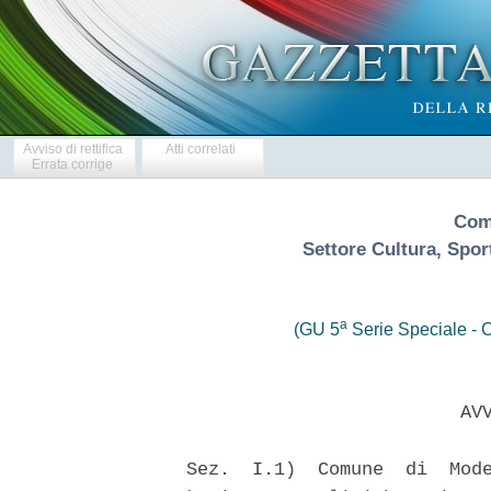
Avviso di rettifica
Atti correlati
Errata corrige
Com
Settore Cultura, Spor
a
(GU 5
Serie Speciale - C
                            AVV
   Sez.  I.1)  Comune  di  Mode