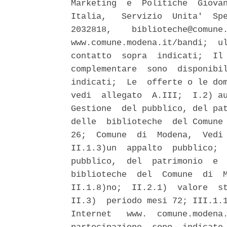
Marketing  e  Politiche  Giovan
Italia,   Servizio  Unita'  Spe
2032818,    biblioteche@comune.
www.comune.modena.it/bandi;  ul
contatto  sopra  indicati;  Il 
complementare  sono  disponibil
indicati;  Le  offerte o le dom
vedi  allegato  A.III;  I.2) au
Gestione  del pubblico, del pat
delle  biblioteche  del Comune 
26;  Comune  di  Modena,  Vedi 
II.1.3)un  appalto  pubblico;  
pubblico,  del  patrimonio  e  
biblioteche  del  Comune  di  M
II.1.8)no;  II.2.1)  valore  st
II.3)  periodo mesi 72; III.1.1
Internet   www.  comune.modena.