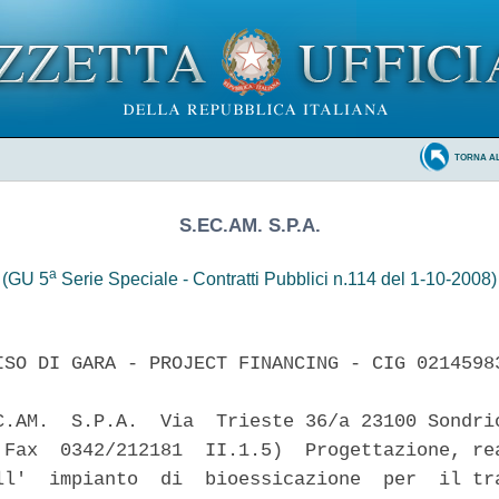
TORNA A
S.EC.AM. S.P.A.
a
(GU 5
Serie Speciale - Contratti Pubblici n.114 del 1-10-2008)
ISO DI GARA - PROJECT FINANCING - CIG 02145983
C.AM.  S.P.A.  Via  Trieste 36/a 23100 Sondrio
 Fax  0342/212181  II.1.5)  Progettazione, rea
ll'  impianto  di  bioessicazione  per  il tra