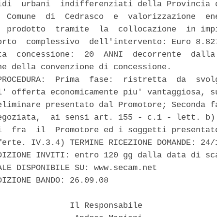
idi  urbani  indifferenziati della Provincia d
  Comune  di  Cedrasco  e  valorizzazione  ene
  prodotto  tramite  la  collocazione  in impi
orto  complessivo  dell'intervento: Euro 8.827
ta  concessione:  20  ANNI  decorrente  dalla 
ne della convenzione di concessione.

PROCEDURA:  Prima  fase:  ristretta  da  svolg
l' offerta economicamente piu' vantaggiosa, su
eliminare presentato dal Promotore; Seconda fa
egoziata,  ai sensi art. 155 - c.1 - lett. b) 
i  fra  il  Promotore ed i soggetti presentato
ferte. IV.3.4) TERMINE RICEZIONE DOMANDE: 24/1
DIZIONE INVITI: entro 120 gg dalla data di sca
ALE DISPONIBILE SU: www.secam.net

DIZIONE BANDO: 26.09.08

               Il Responsabile
