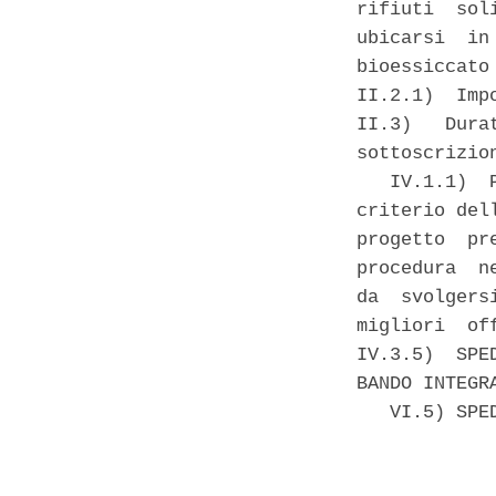
rifiuti  sol
ubicarsi  in
bioessiccato
II.2.1)  Imp
II.3)   Dura
sottoscrizio
   IV.1.1)  
criterio del
progetto  pr
procedura  n
da  svolgers
migliori  of
IV.3.5)  SPE
BANDO INTEGR
   VI.5) SPE
            