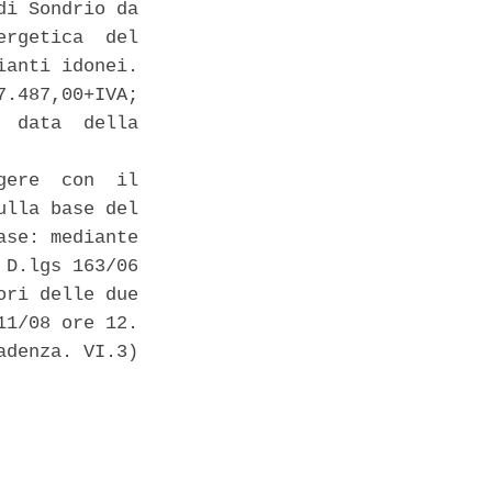
i Sondrio da

rgetica  del

anti idonei.

.487,00+IVA;

 data  della

ere  con  il

lla base del

se: mediante

D.lgs 163/06

ri delle due

1/08 ore 12.

denza. VI.3)
