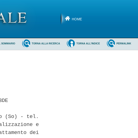
HOME
L SOMMARIO
TORNA ALLA RICERCA
TORNA ALL'INDICE
PERMALINK
DE

 (So) - tel.

lizzazione e

ttamento dei
