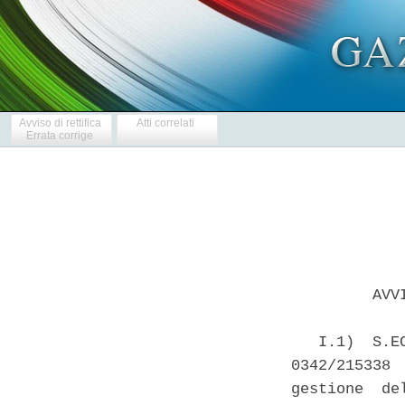
Avviso di rettifica
Atti correlati
Errata corrige
         AVV
   I.1)  S.E
0342/215338 
gestione  de