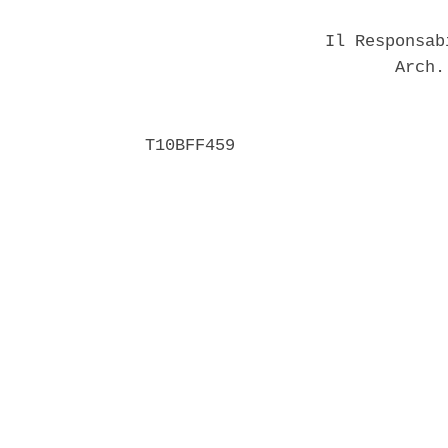
                  Il Responsab
                         Arch.