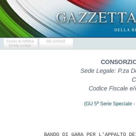
Avviso di rettifica
Atti correlati
Errata corrige
CONSORZIO
Sede Legale: P.za D
C
Codice Fiscale e
a
(GU 5
Serie Speciale - 
BANDO DI GARA PER L'APPALTO DE