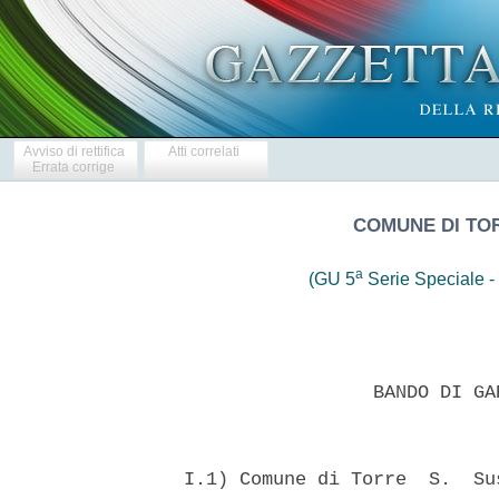
Avviso di rettifica
Atti correlati
Errata corrige
COMUNE DI TO
a
(GU 5
Serie Speciale - 
                   BANDO DI GA
  I.1) Comune di Torre  S.  Su