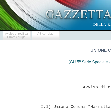
Avviso di rettifica
Atti correlati
Errata corrige
UNIONE 
a
(GU 5
Serie Speciale - 
                   Avviso di g
  I.1) Unione Comuni "Marmilla