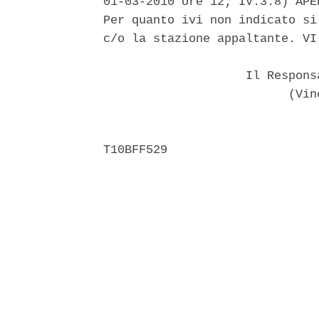
01-03-2010 ore 12; IV.3.8) APE
Per quanto ivi non indicato si
c/o la stazione appaltante. VI
                    Il Respons
                          (Vinc